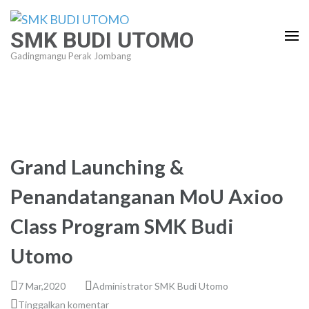
Lompat
ke
SMK BUDI UTOMO
konten
Gadingmangu Perak Jombang
(Tekan
Enter)
Grand Launching &
Penandatanganan MoU Axioo
Class Program SMK Budi
Utomo
7 Mar,2020
Administrator SMK Budi Utomo
Tinggalkan komentar