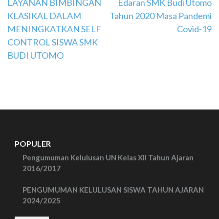
Navigasi
LAYANAN BIMBINGAN
Edaran SMK Budi Utomo
KLASIKAL DALAM
Tahun 2020 Masa Pandemi
pos
MENINGKATKAN SELF
Covid-19
CONTROL SISWA SMK
BUDI UTOMO
POPULER
Pengumuman Kelulusan UN Kelas XII Tahun Ajaran
2016/2017
PENGUMUMAN KELULUSAN SISWA TAHUN AJARAN
2024/2025