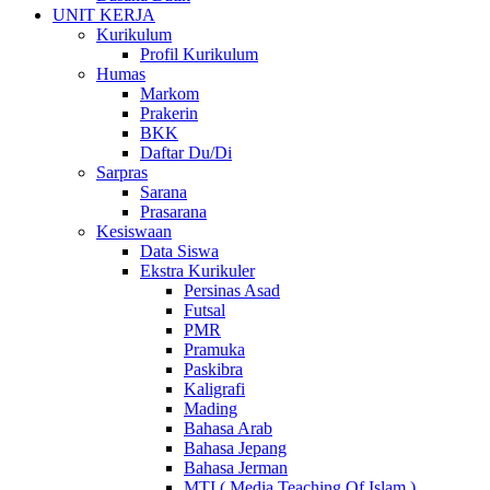
UNIT KERJA
Kurikulum
Profil Kurikulum
Humas
Markom
Prakerin
BKK
Daftar Du/Di
Sarpras
Sarana
Prasarana
Kesiswaan
Data Siswa
Ekstra Kurikuler
Persinas Asad
Futsal
PMR
Pramuka
Paskibra
Kaligrafi
Mading
Bahasa Arab
Bahasa Jepang
Bahasa Jerman
MTI ( Media Teaching Of Islam )