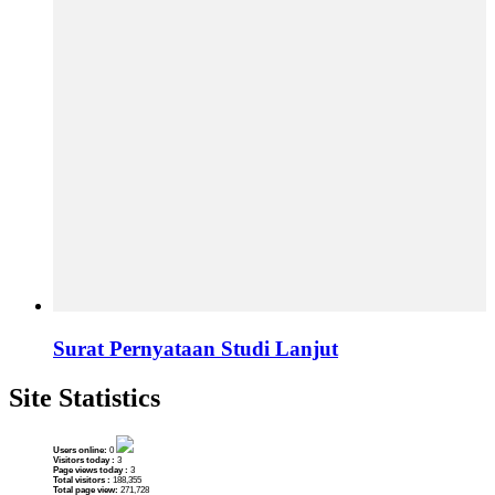
Surat Pernyataan Studi Lanjut
Site Statistics
Users online:
0
Visitors today :
3
Page views today :
3
Total visitors :
188,355
Total page view:
271,728