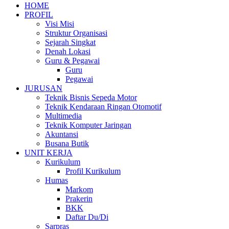
HOME
PROFIL
Visi Misi
Struktur Organisasi
Sejarah Singkat
Denah Lokasi
Guru & Pegawai
Guru
Pegawai
JURUSAN
Teknik Bisnis Sepeda Motor
Teknik Kendaraan Ringan Otomotif
Multimedia
Teknik Komputer Jaringan
Akuntansi
Busana Butik
UNIT KERJA
Kurikulum
Profil Kurikulum
Humas
Markom
Prakerin
BKK
Daftar Du/Di
Sarpras