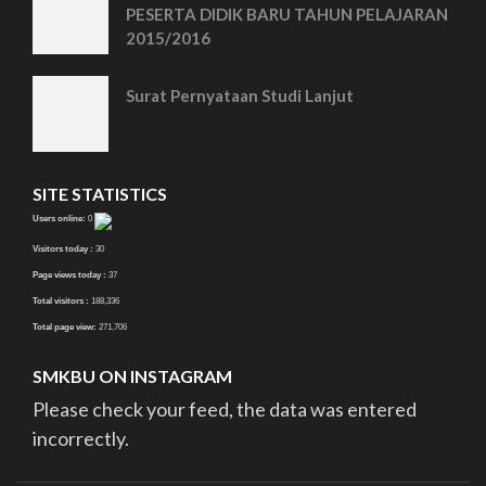
PESERTA DIDIK BARU TAHUN PELAJARAN
2015/2016
Surat Pernyataan Studi Lanjut
SITE STATISTICS
Users online:
0
Visitors today :
30
Page views today :
37
Total visitors :
188,336
Total page view:
271,706
SMKBU ON INSTAGRAM
Please check your feed, the data was entered
incorrectly.