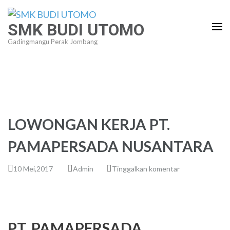
Lompat
ke
SMK BUDI UTOMO
konten
Gadingmangu Perak Jombang
(Tekan
Enter)
LOWONGAN KERJA PT.
PAMAPERSADA NUSANTARA
10 Mei,2017
Admin
Tinggalkan komentar
PT. PAMAPERSADA