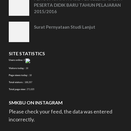
PESERTA DIDIK BARU TAHUN PELAJARAN
2015/2016
Surat Pernyataan Studi Lanjut
SITE STATISTICS
Users online:
0
Visitors today :
18
Page views today :
18
Total visitors :
188,267
Total page view:
271,620
SMKBU ON INSTAGRAM
Please check your feed, the data was entered
incorrectly.