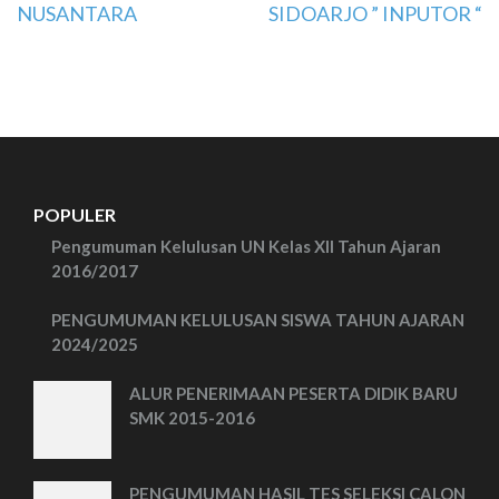
pos
NUSANTARA
SIDOARJO ” INPUTOR “
POPULER
Pengumuman Kelulusan UN Kelas XII Tahun Ajaran
2016/2017
PENGUMUMAN KELULUSAN SISWA TAHUN AJARAN
2024/2025
ALUR PENERIMAAN PESERTA DIDIK BARU
SMK 2015-2016
PENGUMUMAN HASIL TES SELEKSI CALON