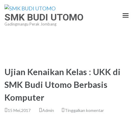
Lompat
ke
SMK BUDI UTOMO
konten
Gadingmangu Perak Jombang
(Tekan
Enter)
Ujian Kenaikan Kelas : UKK di
SMK Budi Utomo Berbasis
Komputer
15 Mei,2017
Admin
Tinggalkan komentar