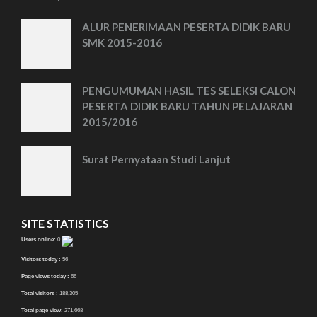
ALUR PENERIMAAN PESERTA DIDIK BARU
SMK 2015-2016
PENGUMUMAN HASIL TES SELEKSI CALON
PESERTA DIDIK BARU TAHUN PELAJARAN
2015/2016
Surat Pernyataan Studi Lanjut
SITE STATISTICS
Users online:
0
Visitors today :
56
Page views today :
66
Total visitors :
188,305
Total page view:
271,668