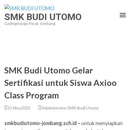
Lompat
ke
SMK BUDI UTOMO
konten
Gadingmangu Perak Jombang
(Tekan
Enter)
SMK Budi Utomo Gelar
Sertifikasi untuk Siswa Axioo
Class Program
15 Nov,2022
Administrator SMK Budi Utomo
smkbudiutomo-jombang.sch.id –
untuk menyiapkan