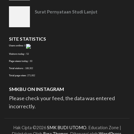
Surat Pernyataan Studi Lanjut
SITE STATISTICS
Users online:
0
Visitors today :
53
Page views today :
60
Total visitors :
188,302
Total page view:
271,662
SMKBU ON INSTAGRAM
Please check your feed, the data was entered
incorrectly.
Hak Cipta ©2026
SMK BUDI UTOMO
.
Education Zone |
Diciptakan Oleh
Rara Themes
. Ditenagai oleh
WordPress
.