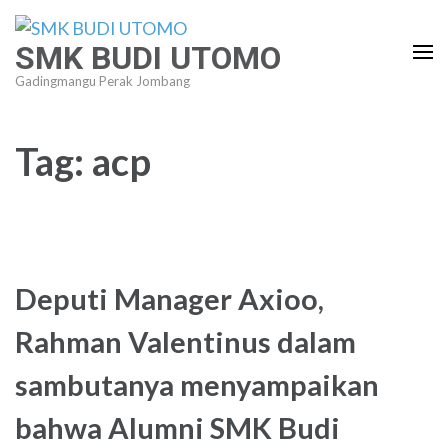
Lompat
ke
SMK BUDI UTOMO
konten
Gadingmangu Perak Jombang
(Tekan
Enter)
Tag:
acp
Deputi Manager Axioo,
Rahman Valentinus dalam
sambutanya menyampaikan
bahwa Alumni SMK Budi