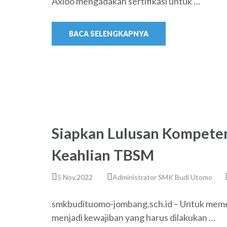
Axioo mengadakan sertifikasi untuk …
BACA SELENGKAPNYA
Siapkan Lulusan Kompeten
Keahlian TBSM
5 Nov,2022
Administrator SMK Budi Utomo
smkbudituomo-jombang.sch.id – Untuk memen
menjadi kewajiban yang harus dilakukan …