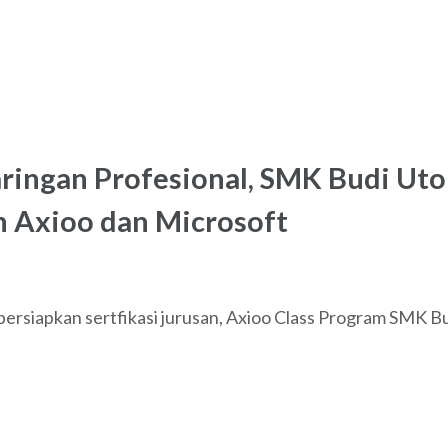
aringan Profesional, SMK Budi Ut
n Axioo dan Microsoft
rsiapkan sertfikasi jurusan, Axioo Class Program SMK B