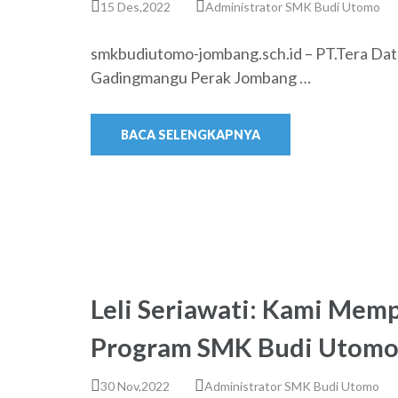
15 Des,2022
Administrator SMK Budi Utomo
smkbudiutomo-jombang.sch.id – PT.Tera Dat
Gadingmangu Perak Jombang …
BACA SELENGKAPNYA
Leli Seriawati: Kami Mem
Program SMK Budi Utom
30 Nov,2022
Administrator SMK Budi Utomo