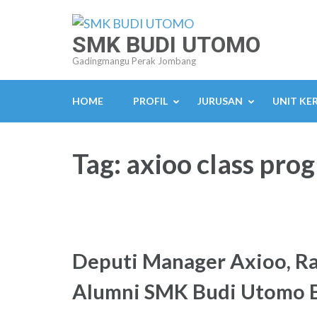
Lompat
ke
SMK BUDI UTOMO
konten
Gadingmangu Perak Jombang
(Tekan
Enter)
HOME
PROFIL
JURUSAN
UNIT KE
Tag:
axioo class pro
Deputi Manager Axioo, R
Alumni SMK Budi Utomo Be