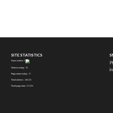
SITE STATISTICS
S
Users online:
0
P
Visitors today :
25
i
Page views today :
27
Total visitors :
188,215
Total page view:
271,554