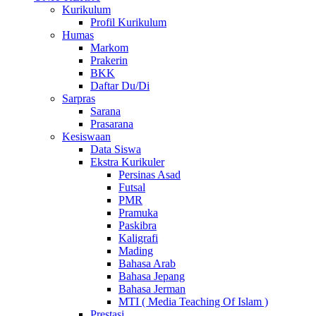
Kurikulum
Profil Kurikulum
Humas
Markom
Prakerin
BKK
Daftar Du/Di
Sarpras
Sarana
Prasarana
Kesiswaan
Data Siswa
Ekstra Kurikuler
Persinas Asad
Futsal
PMR
Pramuka
Paskibra
Kaligrafi
Mading
Bahasa Arab
Bahasa Jepang
Bahasa Jerman
MTI ( Media Teaching Of Islam )
Prestasi