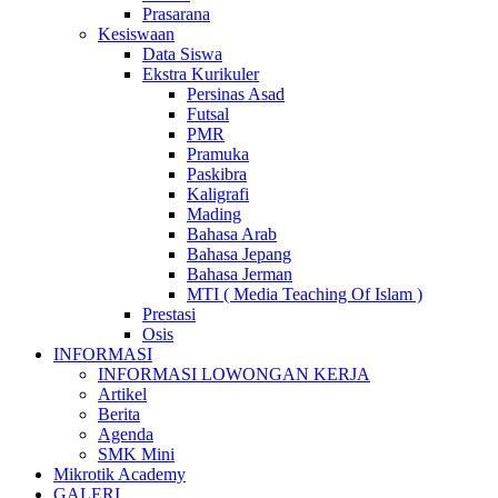
Prasarana
Kesiswaan
Data Siswa
Ekstra Kurikuler
Persinas Asad
Futsal
PMR
Pramuka
Paskibra
Kaligrafi
Mading
Bahasa Arab
Bahasa Jepang
Bahasa Jerman
MTI ( Media Teaching Of Islam )
Prestasi
Osis
INFORMASI
INFORMASI LOWONGAN KERJA
Artikel
Berita
Agenda
SMK Mini
Mikrotik Academy
GALERI