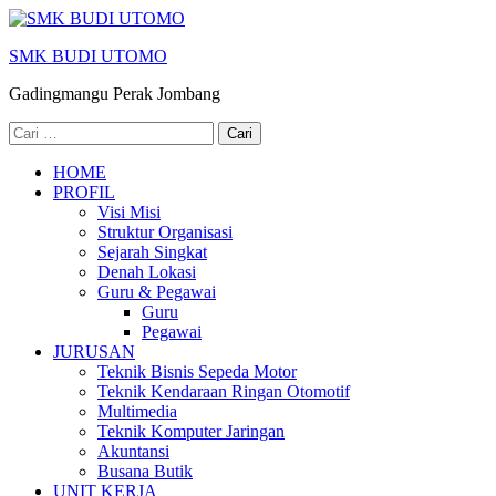
Lompat
ke
SMK BUDI UTOMO
konten
(Tekan
Gadingmangu Perak Jombang
Enter)
Cari
untuk:
HOME
PROFIL
Visi Misi
Struktur Organisasi
Sejarah Singkat
Denah Lokasi
Guru & Pegawai
Guru
Pegawai
JURUSAN
Teknik Bisnis Sepeda Motor
Teknik Kendaraan Ringan Otomotif
Multimedia
Teknik Komputer Jaringan
Akuntansi
Busana Butik
UNIT KERJA