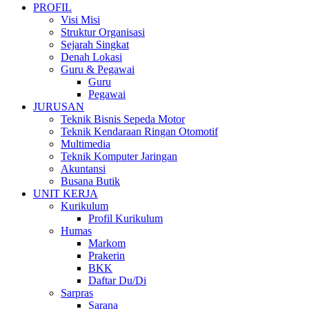
PROFIL
Visi Misi
Struktur Organisasi
Sejarah Singkat
Denah Lokasi
Guru & Pegawai
Guru
Pegawai
JURUSAN
Teknik Bisnis Sepeda Motor
Teknik Kendaraan Ringan Otomotif
Multimedia
Teknik Komputer Jaringan
Akuntansi
Busana Butik
UNIT KERJA
Kurikulum
Profil Kurikulum
Humas
Markom
Prakerin
BKK
Daftar Du/Di
Sarpras
Sarana