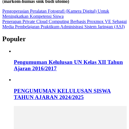
(
markom-humas smk budi utomo)
Navigasi
Pengoperasian Peralatan Fotografi (Kamera Digital) Untuk
Meningkatkan Kompetensi Siswa
pos
Penerapan Private Cloud Computing Berbasis Proxmox VE Sebagai
Media Pembelajaran Praktikum Administrasi Sistem Jaringan (ASJ)
Populer
Pengumuman Kelulusan UN Kelas XII Tahun
Ajaran 2016/2017
PENGUMUMAN KELULUSAN SISWA
TAHUN AJARAN 2024/2025